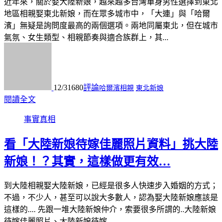
近年來，關於娶大陸新娘，越來越多台灣單身男性選擇到東北
地區相親娶東北新娘，而在眾多城市中，「大連」與「哈爾
濱」無疑是詢問度最高的兩個選項。兩地同屬東北，但在城市
氣氛、女生類型、相親節奏與適合族群上，其...
12/31
680
評論
哈爾濱相親
東北新娘
閱讀全文
事實真相
看「大陸新娘待嫁佳麗照片資料」挑大陸
新娘！？其實，這樣做更有效…
到大陸相親娶大陸新娘，已經是很多人快速步入婚姻的方式；
不過，不少人，甚至可以說大多數人，認為娶大陸新娘應該是
這樣的.... 先跟一堆大陸新娘仲介，索要很多所謂的..大陸新娘
待嫁佳麗照片、大陸新娘待嫁...