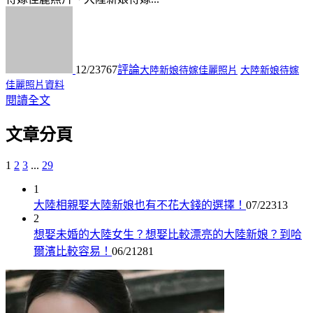
12/23
767
評論
大陸新娘待嫁佳麗照片
大陸新娘待嫁
佳麗照片資料
閱讀全文
文章分頁
1
2
3
...
29
1
大陸相親娶大陸新娘也有不花大錢的選擇！
07/22
313
2
想娶未婚的大陸女生？想娶比較漂亮的大陸新娘？到哈
爾濱比較容易！
06/21
281