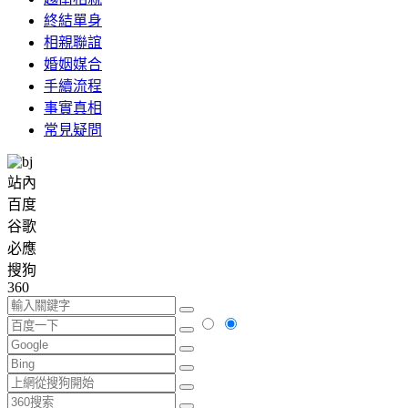
終結單身
相親聯誼
婚姻媒合
手續流程
事實真相
常見疑問
站內
百度
谷歌
必應
搜狗
360