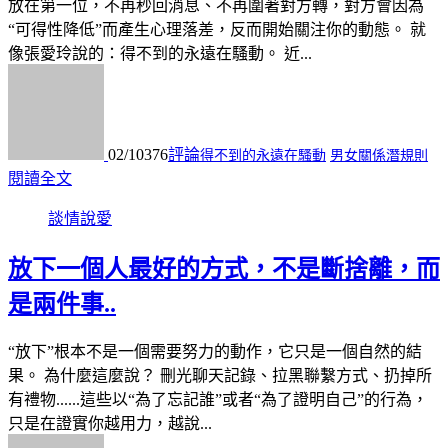
放在第一位，不再秒回消息、不再圍著對方轉，對方會因為
“可得性降低”而產生心理落差，反而開始關注你的動態。 就
像張愛玲說的：得不到的永遠在騷動。 近...
02/10
376
評論
得不到的永遠在騷動
男女關係潛規則
閱讀全文
談情說愛
放下一個人最好的方式，不是斷捨離，而
是兩件事..
“放下”根本不是一個需要努力的動作，它只是一個自然的結
果。 為什麼這麼說？ 刪光聊天記錄、拉黑聯繫方式、扔掉所
有禮物......這些以“為了忘記誰”或者“為了證明自己”的行為，
只是在證實你越用力，越說...