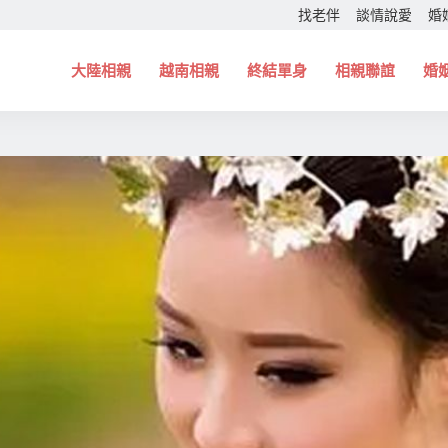
找老伴
談情說愛
婚
大陸相親
越南相親
終結單身
相親聯誼
婚