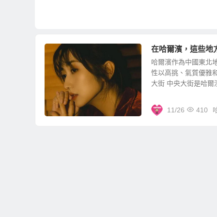
在哈爾濱，這些地
哈爾濱作為中國東北
性以高挑、氣質優雅和
大街 中央大街是哈爾濱.
11/26
410