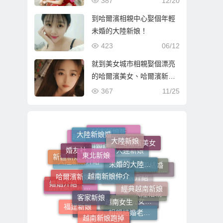
387
12/20
到哈爾濱相親中心娶個年輕
未婚的大陸新娘！
423
06/12
就到美女城市相親娶個漂亮
的哈爾濱美女、哈爾濱新
娘！
367
11/25
大陸新娘婚姻媒合介紹所
大陸新娘
越南新娘死要錢
東北新娘
婚友社
越南相親
哈爾濱美女
未婚的大陸新娘
越南新娘仲介
新疆新娘
立即結婚
哈爾濱新娘
相親結婚
大連新娘
大陸新娘介紹
經典越南新娘
大陸新娘婚姻媒合
客家新娘
婚姻介紹
越南女生
大陸相親
哈爾濱相親
越南新娘介紹
別再被仲介唬爛
福建新娘
相親結婚老司機
越南新娘跑掉
越南漂亮女生伴侶
大陸新娘仲介
養媽
越南媒人