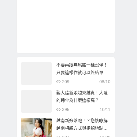
不要再跟無尾熊一樣沒伴！
只要這樣作就可以終結單
身….
209
08/10
娶大陸新娘越來越貴！大陸
的聘金為什麼這樣高？
395
10/11
越南新娘落跑！？您該瞭解
越南相親方式與相親地點在
這問題的影響！