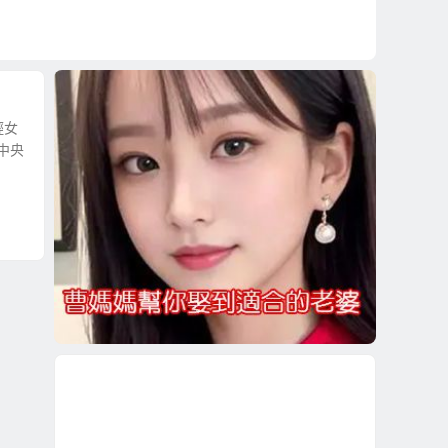
輕女
中央