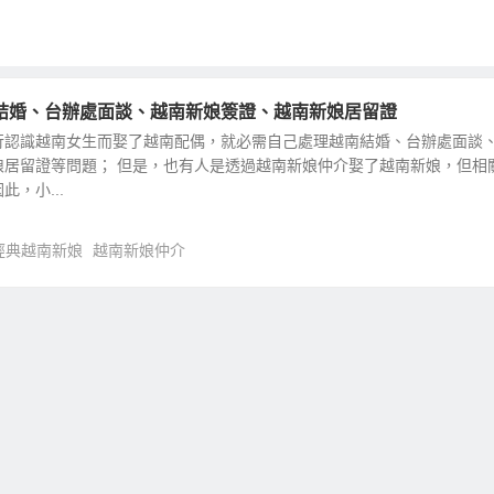
結婚、台辦處面談、越南新娘簽證、越南新娘居留證
行認識越南女生而娶了越南配偶，就必需自己處理越南結婚、台辦處面談
娘居留證等問題； 但是，也有人是透過越南新娘仲介娶了越南新娘，但相
，小...
經典越南新娘
越南新娘仲介