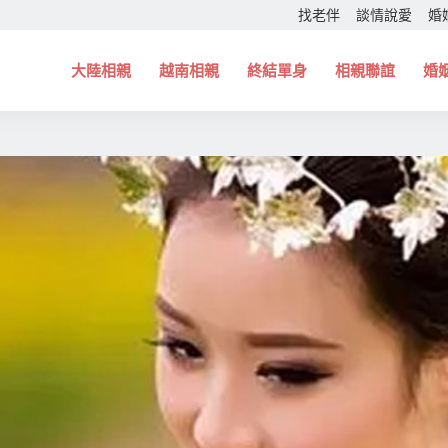
找老伴
談情說愛
婚
大陸相親
越南相親
終結單身
相親聯誼
婚