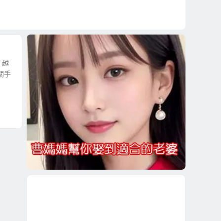
、越
關手