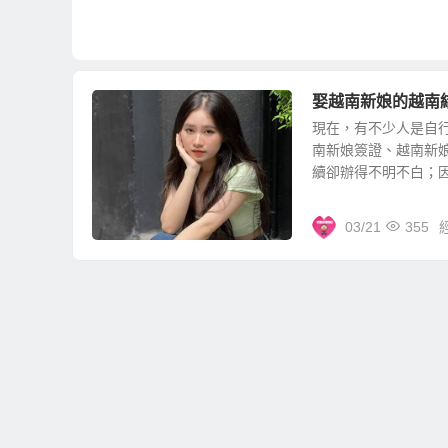
娶越南新娘的越南
現在，有不少人是自
南新娘簽證、越南新
續卻辦得不明不白；因此
03/21
355