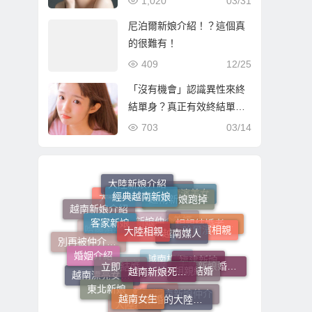
1,020
03/31
尼泊爾新娘介紹！？這個真
的很難有！
409
12/25
「沒有機會」認識異性來終
結單身？真正有效終結單身
的方式是…
703
03/14
經典越南新娘
大陸新娘介紹
越南新娘跑掉
哈爾濱美女
客家新娘
大陸相親
越南新娘介紹
大陸新娘婚姻媒合
越南媒人
大連新娘
哈爾濱相親
相親結婚老司機
立即結婚
養媽
婚姻介紹
越南新娘死要錢
別再被仲介唬爛
大陸新娘仲介
哈爾濱新娘
相親結婚
大陸新娘婚姻媒合介紹所
福建新娘
越南女生
東北新娘
越南相親
越南漂亮女生伴侶
婚友社
未婚的大陸新娘
越南新娘仲介
大陸新娘
新疆新娘