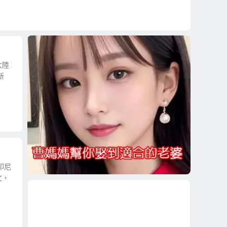
大陸
新
印尼
文，