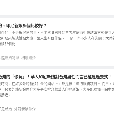
娘、印尼新娘那個比較好？
個伴侶，不是很容易的事，不少單身男性就會考慮透過相親結婚方式娶到
籍新娘來解決婚姻大事，讓人生有個伴侶。 可是，也不少人在詢問：大陸
那個比...
大陸新娘跑掉
相親結婚
台灣的「慘況」！華人印尼新娘對台灣男性而言已經是過去式！
段時間，在許多外籍新娘仲介的網站上，都是很主流的服務項目。 而且，
是，過去外籍新娘仲介大多是安排介紹華人印尼新娘，大多能聽懂一點中
近，...
印尼新娘
外籍新娘仲介