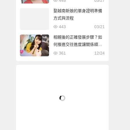
445
03/27
娶越南新娘的單身證明準備
方式與流程
443
03/21
相親後的正確發展步驟？如
何推進交往進度讓關係順利
升溫！
361
12/24