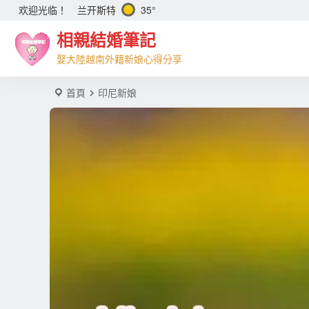
兰开斯特
35°
欢迎光临！
相親結婚筆記
娶大陸越南外籍新娘心得分享
首頁
印尼新娘