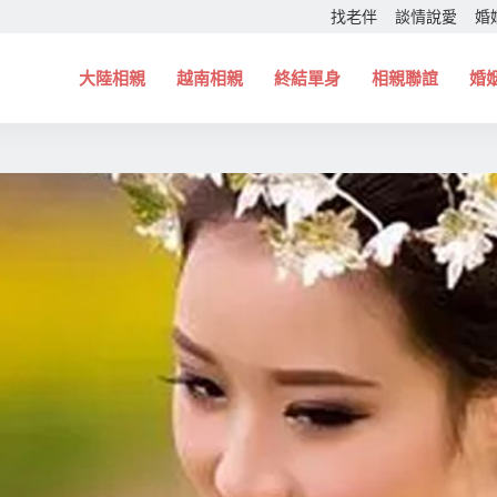
找老伴
談情說愛
婚
大陸相親
越南相親
終結單身
相親聯誼
婚