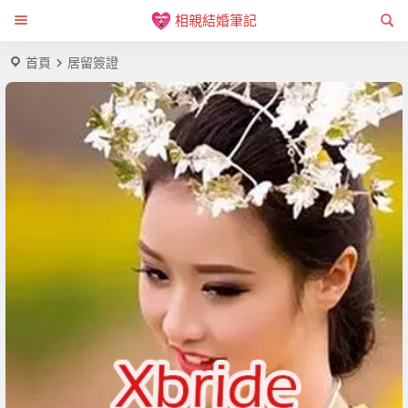
相親結婚筆記
首頁
居留簽證