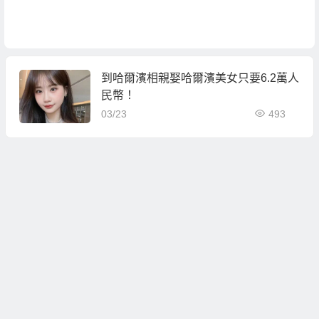
到哈爾濱相親娶哈爾濱美女只要6.2萬人
民幣！
03/23
493