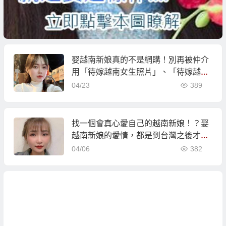
娶越南新娘真的不是網購！別再被仲介
用「待嫁越南女生照片」、「待嫁越南
佳麗照片」忽悠到越南相親！
04/23
389
找一個會真心愛自己的越南新娘！？娶
越南新娘的愛情，都是到台灣之後才開
始…
04/06
382