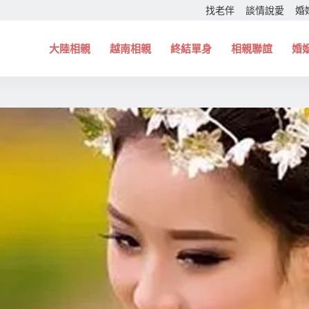
找老伴
談情說愛
婚
大陸相親
越南相親
終結單身
相親聯誼
婚