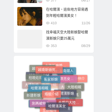
377
06/17
在哈爾濱，這些地方容易遇
到年輕哈爾濱美女！
410
11/26
找幸福天空大陸新娘娶哈爾
濱新娘只要25萬元
353
08/29
越南新娘死要錢
大陸新娘婚姻媒合介紹所
越南媒人
越南新娘仲介
客家新娘
越南漂亮女生伴侶
相親結婚
婚友社
經典越南新娘
大陸新娘仲介
哈爾濱相親
越南新娘跑掉
大陸相親
婚姻介紹
哈爾濱新娘
大連新娘
福建新娘
新疆新娘
大陸新娘介紹
越南新娘介紹
養媽
別再被仲介唬爛
未婚的大陸新娘
越南相親
哈爾濱美女
越南女生
相親結婚老司機
大陸新娘
立即結婚
東北新娘
大陸新娘婚姻媒合