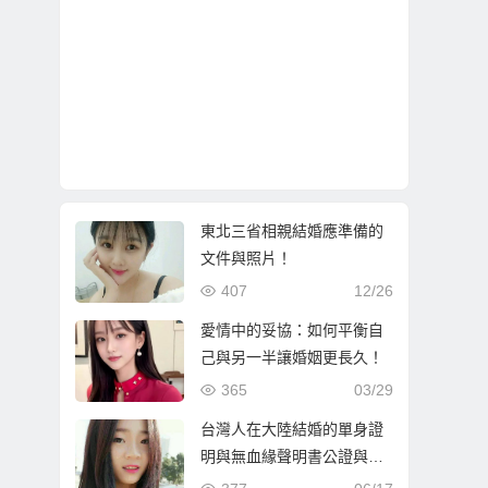
東北三省相親結婚應準備的
文件與照片！
407
12/26
愛情中的妥協：如何平衡自
己與另一半讓婚姻更長久！
365
03/29
台灣人在大陸結婚的單身證
明與無血緣聲明書公證與驗
證