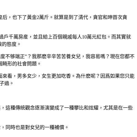
皇后，也下了黃金2萬斤。就算是到了清代，貪官和珅首次貪
産過戶千萬房産，並且給上百個親戚每人10萬元紅包。而其實就
娘的態度。
“態度不够端正”？我那麽辛辛苦苦養女兒，我容易嗎？現在您都不
個畸形的社會問題。
社會面來看，男多女少，女生更加吃香。為什麽呢？因爲如果您只能
日子過。
展，這種傳統觀念逐漸演變成了一種攀比和炫耀，尤其是在一些
活，同時也是對女兒的一種補償。