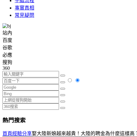
手續流程
事實真相
常見疑問
站內
百度
谷歌
必應
搜狗
360
熱門搜索
首頁
經驗分享
娶大陸新娘越來越貴！大陸的聘金為什麼這樣高