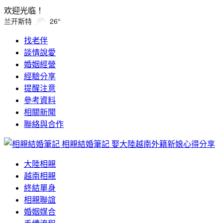
欢迎光临！
兰开斯特
26°
找老伴
談情說愛
婚姻經營
經驗分享
提醒注意
參考資料
相關新聞
聯絡與合作
相親結婚筆記
娶大陸越南外籍新娘心得分享
大陸相親
越南相親
終結單身
相親聯誼
婚姻媒合