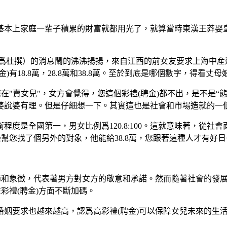
基本上家庭一輩子積累的財富就都用光了，就算當時東漢王莽娶
被確認爲杜撰）的消息鬧的沸沸揚揚，來自江西的前女友要求上海中
18.8萬，28.8萬和38.8萬。至於到底是哪個數字，得看丈母
在"賣女兒"，女方會覺得，您這個彩禮(聘金)都不出，是不是
婆說婆有理。但是仔細想一下。其實這也是社會和市場造就的一
程度是全國第一，男女比例爲120.8:100。這就意味著，從
邊幫您找了個另外的對象，他能給38.8萬，您跟著這種人才有好
禮節和象徵，代表著男方對女方的敬意和承諾。然而隨著社會的發
彩禮(聘金)方面不斷加碼。
婚姻要求也越來越高，認爲高彩禮(聘金)可以保障女兒未來的生