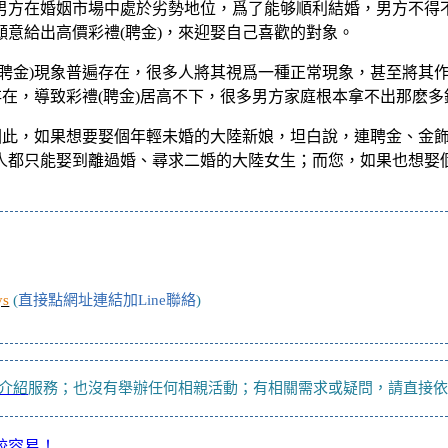
男方在婚姻市場中處於劣勢地位，爲了能够順利結婚，男方不得不
意給出高價彩禮(聘金)，來迎娶自己喜歡的對象。
聘金)現象普遍存在，很多人將其視爲一種正常現象，甚至將其作
存在，導致彩禮(聘金)居高不下，很多男方家庭根本拿不出那麽
；因此，如果想要娶個年輕未婚的大陸新娘，坦白說，連聘金、金
人都只能娶到離過婚、尋求二婚的大陸女生；而您，如果也想娶
ys
(
直接點網址連結加Line聯絡
)
介紹
服務；也沒有舉辦任何相親活動；有相關需求或疑問，請直接
較容易！