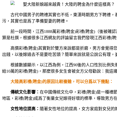
古代中國男子的聘禮其實也不低，東漢時期男方下聘禮，
污，其實也是爲了準備娶妻的聘禮。
前一段時間，江西1888萬彩禮(聘金)彩禮(聘金)（後
算是杜撰，根據很多江西網友的評論留言我們發現江西彩禮(聘金)有
高價彩禮(聘金)其實對於雙方來說都是折磨，男方會覺得您
出錢，以後嫁過去不是要吃苦頭？簡單來說就是公說公有理，
根據數據顯示，以江西為例，江西90後的人口性別比例失衡
給10萬的彩禮(聘金)，那麽很多女生會被女方父母勸說：我這
大陸高彩禮(聘金)的原因比較複雜，可以分爲以下幾點：
傳統文化影響：
在中國傳統文化中，彩禮(聘金)是一種
地區，彩禮(聘金)成爲了衡量女兒嫁得好壞的標準，導致男方在
女性地位提高：
隨著女性地位的提高，女方家庭對女兒的