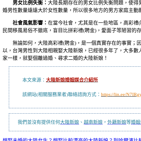
男女比例失衡：
大陸長期存在的男女比例失衡問題，使得
婚男性數量遠遠大於女性數量，所以很多地方的男方家庭主動願
社會風氣影響：
在當今社會，尤其是在一些地區，高彩禮(
民間移風易俗不徹底，盲目比拼彩禮(聘金)，愛面子等陋習的
無論如何，大陸高彩禮(聘金)，是一個真實存在的事實
以，台灣男性到大陸相親娶大陸新娘，已經很多年了，大多數
家一樣，就娶個離過婚、尋求二婚的大陸新娘！
本文來源：
大陸新娘婚姻媒合介紹所
該網站(相關服務業者)聯絡諮詢方式：
https://lin.ee/N7IRg
我們並沒有提供任何
大陸新娘
、
越南新娘
，
外籍新娘
等
婚姻
想娶未婚的大陸女生？想娶比較漂亮的大陸新娘？到哈爾濱比