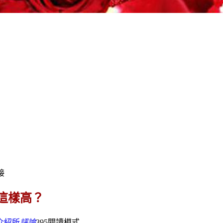
接
這樣高？
介紹所
評論
395
閱讀模式