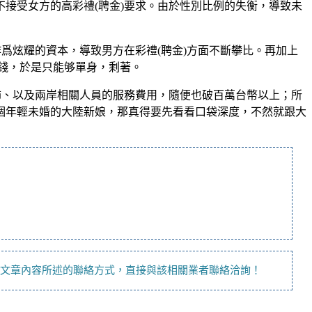
接受女方的高彩禮(聘金)要求。由於性別比例的失衡，導致未
爲炫耀的資本，導致男方在彩禮(聘金)方面不斷攀比。再加上
多錢，於是只能够單身，剩著。
飾、以及兩岸相關人員的服務費用，隨便也破百萬台幣以上；所
個年輕未婚的大陸新娘，那真得要先看看口袋深度，不然就跟大
依文章內容所述的聯絡方式，直接與該相關業者聯絡洽詢！