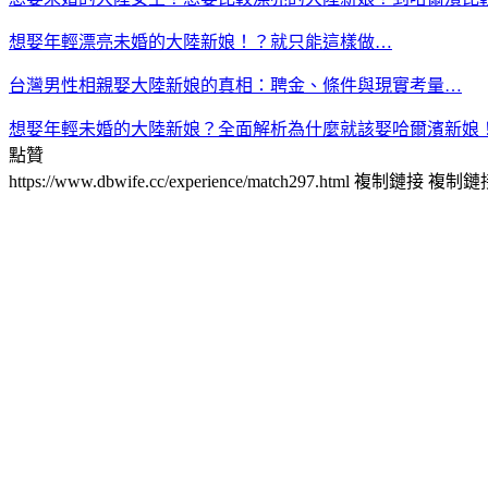
想娶年輕漂亮未婚的大陸新娘！？就只能這樣做…
台灣男性相親娶大陸新娘的真相：聘金、條件與現實考量…
想娶年輕未婚的大陸新娘？全面解析為什麼就該娶哈爾濱新娘
點贊
https://www.dbwife.cc/experience/match297.html
複制鏈接
複制鏈