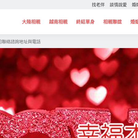
找老伴
談情說愛
婚
大陸相親
越南相親
終結單身
相親聯誼
婚
的聯絡諮詢地址與電話