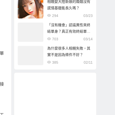
相親娶大陸新娘的婚姻沒有
感情基礎能長久嗎？
294
03/23
「沒有機會」認識異性來終
結單身？真正有效終結單身
的方式是…
703
03/14
為什麼很多人相親失敗，其
單
實不是因為條件不好？
385
02/11
接
工