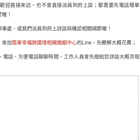
不歡迎直接來訪，也不會直接派員到府上談；都需要先電話簡單
望喔！
辦事處，或我們派員到府上詳談與確認相關細節喔！
，來加
簡單幸福跨國境相親婚姻中心
的Line，先瞭解大概花費；
、電話、方便電話聊聊時間，工作人員會先撥給您詳談大概流程