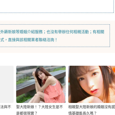
，
外籍新娘
等
婚姻介紹
服務；也沒有舉辦任何相親活動；有相關
方式，直接與該相關業者聯絡洽詢！
合法與不
娶大陸新娘！？大陸女生是不
相親娶大陸新娘的婚姻沒有感
是都很現實？
情基礎能長久嗎？