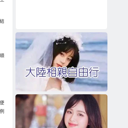
結
順
便
例