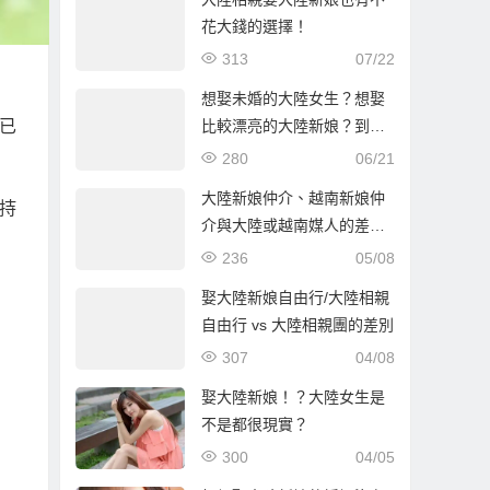
花大錢的選擇！
313
07/22
想娶未婚的大陸女生？想娶
比較漂亮的大陸新娘？到哈
已
爾濱比較容易！
280
06/21
大陸新娘仲介、越南新娘仲
持
介與大陸或越南媒人的差別
解析
236
05/08
娶大陸新娘自由行/大陸相親
自由行 vs 大陸相親團的差別
307
04/08
娶大陸新娘！？大陸女生是
不是都很現實？
300
04/05