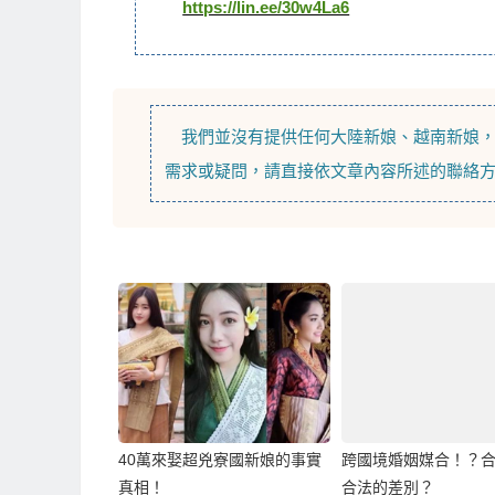
https://lin.ee/30w4La6
我們並沒有提供任何
大陸新娘
、
越南新娘
需求或疑問，請直接依文章內容所述的聯絡
40萬來娶超兇寮國新娘的事實
跨國境婚姻媒合！？
真相！
合法的差別？