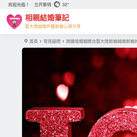
兰开斯特
32°
欢迎光临！
相親結婚筆記
娶大陸越南外籍新娘心得分享
首頁
常見疑問
跨國境婚姻媒合娶大陸新娘越南新娘