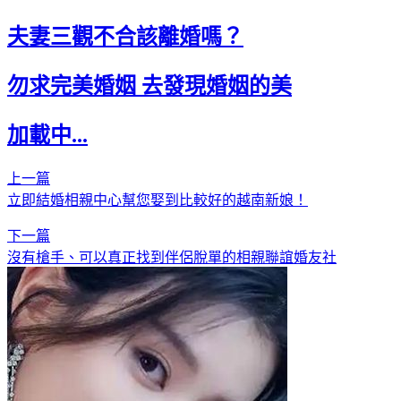
夫妻三觀不合該離婚嗎？
勿求完美婚姻 去發現婚姻的美
加載中...
上一篇
立即結婚相親中心幫您娶到比較好的越南新娘！
下一篇
沒有槍手、可以真正找到伴侶脫單的相親聯誼婚友社