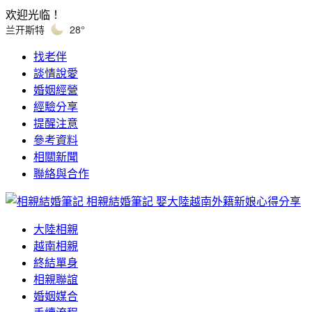
欢迎光临！
兰开斯特
28°
找老伴
談情說愛
婚姻經營
經驗分享
提醒注意
參考資料
相關新聞
聯絡與合作
相親結婚筆記
娶大陸越南外籍新娘心得分享
大陸相親
越南相親
終結單身
相親聯誼
婚姻媒合