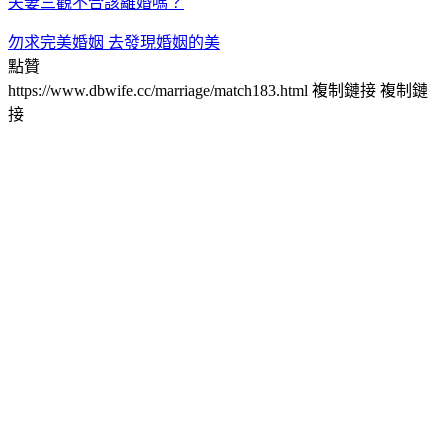
夫妻三觀不合該離婚嗎？
勿求完美婚姻 去發現婚姻的美
點贊
https://www.dbwife.cc/marriage/match183.html
複制鏈接
複制鏈
接