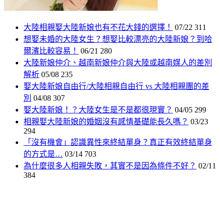
大陸相親娶大陸新娘也有不花大錢的選擇！
07/22
311
想娶未婚的大陸女生？想娶比較漂亮的大陸新娘？到哈
爾濱比較容易！
06/21
280
大陸新娘仲介、越南新娘仲介與大陸或越南媒人的差別
解析
05/08
235
娶大陸新娘自由行/大陸相親自由行 vs 大陸相親團的差
別
04/08
307
娶大陸新娘！？大陸女生是不是都很現實？
04/05
299
相親娶大陸新娘的婚姻沒有感情基礎能長久嗎？
03/23
294
「沒有機會」認識異性來終結單身？真正有效終結單身
的方式是…
03/14
703
為什麼很多人相親失敗，其實不是因為條件不好？
02/11
384