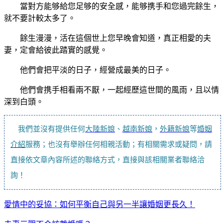
當對方能够給您足够的安全感，能够携手和您過完餘生，
就不要計較太多了。
餘生漫漫，活在這個世上您早晚會知道，真正相愛的夫
妻，定會給彼此踏實的感覺。
他們會把平淡的日子，經營成最美的日子。
他們會携手相看兩不厭，一起經歷這世間的風雨，且以情
深到白頭。
我們並沒有提供任何
大陸新娘
、
越南新娘
，
外籍新娘
等
婚姻
介紹
服務；也沒有舉辦任何相親活動；有相關需求或疑問，請
直接依文章內容所述的聯絡方式，直接與該相關業者聯絡洽
詢！
愛情中的妥協：如何平衡自己與另一半讓婚姻更長久！