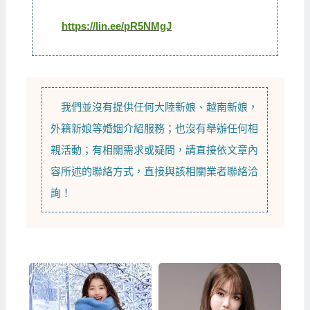
https://lin.ee/pR5NMgJ
我們並沒有提供任何
大陸新娘
、
越南新娘
，
外籍新娘
等
婚姻介紹
服務；也沒有舉辦任何相
親活動；有相關需求或疑問，請直接依文章內
容所述的聯絡方式，直接與該相關業者聯絡洽
詢！