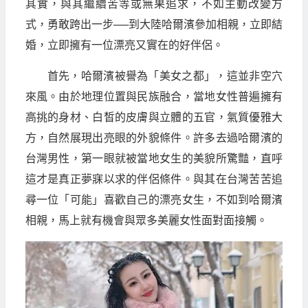
其實，與其繼續苦等或無果追求，不如主動改變方
式，勇敢跨出一步──到大陸哈爾濱參加相親，立即結
婚，立即擁有一位漂亮又實在的好伴侶。
首先，哈爾濱被譽為「美女之都」，這並非空穴
來風。由於地理位置與民族融合，當地女性普遍擁有
高挑的身材、白皙的皮膚與立體的五官，氣質優雅大
方，自然展現出亮眼的外貌條件。許多去過哈爾濱的
台灣男性，第一眼就被當地女生的美貌所驚豔，直呼
這才是真正夢寐以求的伴侶條件。與其在台灣苦苦追
尋一位「可能」喜歡自己的漂亮女生，不如到哈爾濱
相親，馬上就有機會與眾多美麗女性面對面接觸。