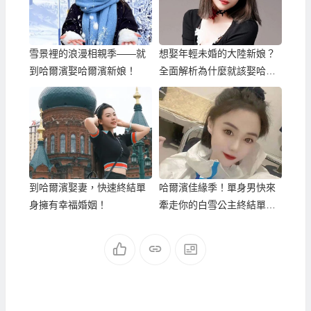
雪景裡的浪漫相親季——就
想娶年輕未婚的大陸新娘？
到哈爾濱娶哈爾濱新娘！
全面解析為什麼就該娶哈爾
濱新娘！
到哈爾濱娶妻，快速終結單
哈爾濱佳緣季！單身男快來
身擁有幸福婚姻！
牽走你的白雪公主終結單
身！