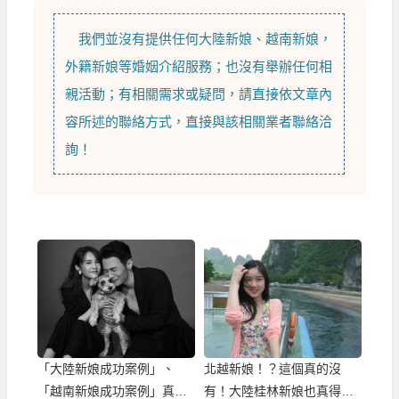
我們並沒有提供任何
大陸新娘
、
越南新娘
，
外籍新娘
等
婚姻介紹
服務；也沒有舉辦任何相
親活動；有相關需求或疑問，請直接依文章內
容所述的聯絡方式，直接與該相關業者聯絡洽
詢！
「大陸新娘成功案例」、
北越新娘！？這個真的沒
「越南新娘成功案例」真是
有！大陸桂林新娘也真得很