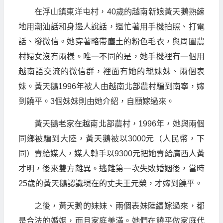
在浮山鎮東洋屯村，40歲的越南新娘黃天鵝熟練
地用潮汕話和身邊人說話，還忙著用手機拍照、打電
話、發微信。她穿著略帶塵土的粉色毛衣，與周圍農
村婦女沒有兩樣。唯一不同的是，她手機裡有一個用
越南語交流的微信群，裡面有她的親妹妹、兩個表
妹。黃天鵝1996年被人由越南北部農村騙到南寧，嫁
到饒平。3個妹妹則由她介紹，自願嫁過來。
黃天鵝老家在越南北部農村，1996年，她與兩個
同鄉被騙到大陸，黃天鵝被以3000元（人民幣，下
同）賣給媒人，媒人轉手以9300元把她賣給廣西人黃
才明，後來雙方離異。逃離第一次失敗婚姻後，當時
25歲的黃天鵝認識現在的丈夫王元榮，才嫁到饒平。
之後，黃天鵝的妹妹、兩個表妹陸續嫁過來，都
是合法的婚姻，而且家庭美滿。她們在饒平做家庭代