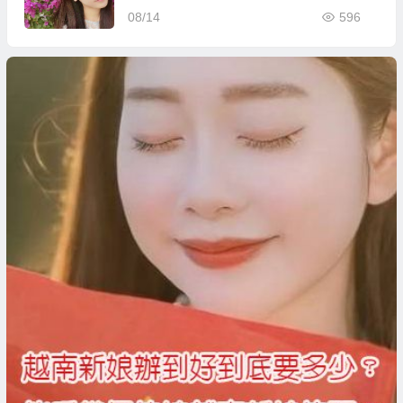
08/14
596