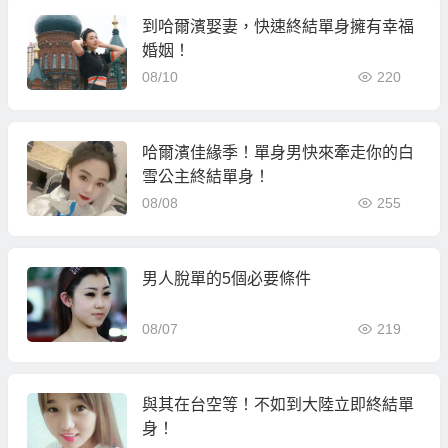
到哈爾濱娶妻，快速終結單身擁有幸福
婚姻！
08/10
220
哈爾濱佳緣季！單身男快來牽走你的白
雪公主終結單身！
08/08
255
男人脫單的5個必要條件
08/07
219
與其在台空等！不如到大陸立即終結單
身！