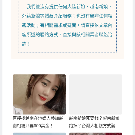
我們並沒有提供任何
大陸新娘
、
越南新娘
，
外籍新娘
等
婚姻介紹
服務；也沒有舉辦任何相
親活動；有相關需求或疑問，請直接依文章內
容所述的聯絡方式，直接與該相關業者聯絡洽
詢！
直接找越南在地媒人參加越
越南新娘死要錢？越南新娘
南相親只要600美金！
跑掉？台灣人相親方式娶越
南新娘該知道的真相！