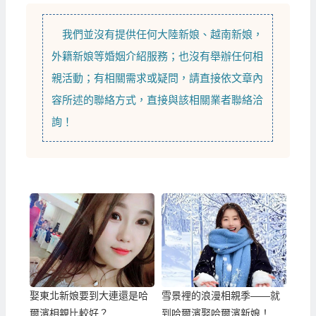
我們並沒有提供任何
大陸新娘
、
越南新娘
，
外籍新娘
等
婚姻介紹
服務；也沒有舉辦任何相
親活動；有相關需求或疑問，請直接依文章內
容所述的聯絡方式，直接與該相關業者聯絡洽
詢！
娶東北新娘要到大連還是哈
雪景裡的浪漫相親季——就
爾濱相親比較好？
到哈爾濱娶哈爾濱新娘！