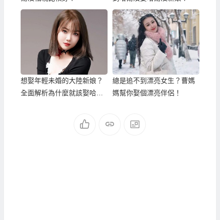
想娶年輕未婚的大陸新娘？
總是追不到漂亮女生？曹媽
全面解析為什麼就該娶哈爾
媽幫你娶個漂亮伴侶！
濱新娘！