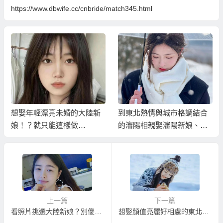
https://www.dbwife.cc/cnbride/match345.html
到東北熱情與城市格調結合
雪景裡的浪漫相親季——就
的瀋陽相親娶瀋陽新娘、東
到哈爾濱娶哈爾濱新娘！
北新娘！
上一篇
下一篇
看照片挑選大陸新娘？別傻了！根本娶不到；真正能娶到滿意大陸新娘的方式是‧‧‧‧
想娶顏值亮麗好相處的東北新娘！？就找「立即結婚相親中心」！