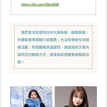
https://lin.ee/yV8q1NW
我們並沒有提供任何
大陸新娘
、
越南新娘
，
外籍新娘
等
婚姻介紹
服務；也沒有舉辦任何相
親活動；有相關需求或疑問，請直接依文章內
容所述的聯絡方式，直接與該相關業者聯絡洽
詢！