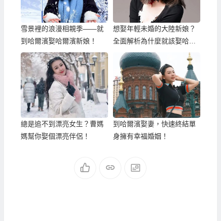
雪景裡的浪漫相親季——就
想娶年輕未婚的大陸新娘？
到哈爾濱娶哈爾濱新娘！
全面解析為什麼就該娶哈爾
濱新娘！
總是追不到漂亮女生？曹媽
到哈爾濱娶妻，快速終結單
媽幫你娶個漂亮伴侶！
身擁有幸福婚姻！