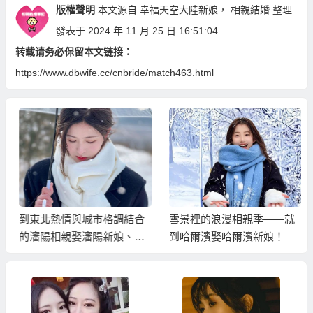
版權聲明
本文源自
幸福天空大陸新娘
，
相親結婚
整理
發表于 2024 年 11 月 25 日 16:51:04
转载请务必保留本文链接：
https://www.dbwife.cc/cnbride/match463.html
到東北熱情與城市格調結合
雪景裡的浪漫相親季——就
的瀋陽相親娶瀋陽新娘、東
到哈爾濱娶哈爾濱新娘！
北新娘！