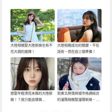
大陸相親娶大陸新娘也有不
大陸相親成功的關鍵，不在
花大錢的選擇！
話術，而在這三個準備！
想娶年輕漂亮未婚的大陸新
到東北熱情與城市格調結合
娘！？就只能這樣做…
的瀋陽相親娶瀋陽新娘、東
北新娘！