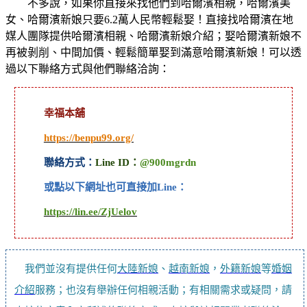
不多說，如果你直接來找他們到哈爾濱相親，哈爾濱美
女、哈爾濱新娘只要6.2萬人民幣輕鬆娶！直接找哈爾濱在地
媒人團隊提供哈爾濱相親、哈爾濱新娘介紹；娶哈爾濱新娘不
再被剝削、中間加價、輕鬆簡單娶到滿意哈爾濱新娘！可以透
過以下聯絡方式與他們聯絡洽詢：
幸福本舖
https://benpu99.org/
聯絡方式：
Line ID：
@900mgrdn
或點以下網址也可直接加Line：
https://lin.ee/ZjUelov
我們並沒有提供任何
大陸新娘
、
越南新娘
，
外籍新娘
等
婚姻
介紹
服務；也沒有舉辦任何相親活動；有相關需求或疑問，請