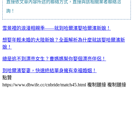
直接依文章內容所述的聯絡方式，直接與該相關業者聯絡洽
詢！
雪景裡的浪漫相親季——就到哈爾濱娶哈爾濱新娘！
想娶年輕未婚的大陸新娘？全面解析為什麼就該娶哈爾濱新
娘！
總是追不到漂亮女生？曹媽媽幫你娶個漂亮伴侶！
到哈爾濱娶妻，快速終結單身擁有幸福婚姻！
點贊
https://www.dbwife.cc/cnbride/match45.html
複制鏈接
複制鏈接