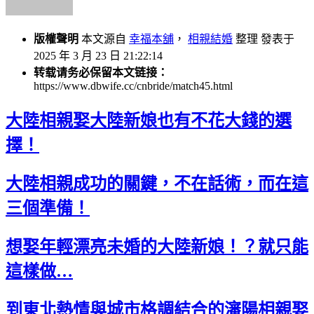
版權聲明
本文源自
幸福本舖
，
相親結婚
整理 發表于
2025 年 3 月 23 日 21:22:14
转载请务必保留本文链接：
https://www.dbwife.cc/cnbride/match45.html
大陸相親娶大陸新娘也有不花大錢的選
擇！
大陸相親成功的關鍵，不在話術，而在這
三個準備！
想娶年輕漂亮未婚的大陸新娘！？就只能
這樣做…
到東北熱情與城市格調結合的瀋陽相親娶