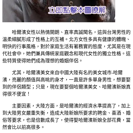
哈爾濱女性以熱情開朗、直率真誠聞名，這與台灣男性的
溫柔細膩形成了性格上的互補。北方女性多具有健康的體魄、
明快的行事風格，對於家庭生活有著務實的態度，尤其是在現
代社會中，她們兼具傳統家庭觀念和現代女性的獨立性格。這
些特質使得她們成為理想的婚姻伴侶。
尤其，哈爾濱美女來自中國大陸有名的美女城市-哈爾
濱，亮麗的顏值與高晀的身才，一直是許多單身男性，想要娶
到的伴侶類型；只是，現在要娶個哈爾濱美女、哈爾濱新娘真
得很不便宜！
主要因素，大陸方面，是哈爾濱的經濟水準提高了，加上
到大陸男女嚴重失衡，造成大陸新娘所要求的聘金、喜酒、婚
俗等要求，也是倍數成長了，使得娶哈爾濱新娘全部花費，當
然會比以前高很多。