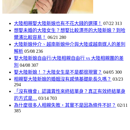
大陸相親娶大陸新娘也有不花大錢的選擇！
07/22
313
想娶未婚的大陸女生？想娶比較漂亮的大陸新娘？到哈
爾濱比較容易！
06/21
280
大陸新娘仲介、越南新娘仲介與大陸或越南媒人的差別
解析
05/08
236
娶大陸新娘自由行/大陸相親自由行 vs 大陸相親團的差
別
04/08
307
娶大陸新娘！？大陸女生是不是都很現實？
04/05
300
相親娶大陸新娘的婚姻沒有感情基礎能長久嗎？
03/23
294
「沒有機會」認識異性來終結單身？真正有效終結單身
的方式是…
03/14
703
為什麼很多人相親失敗，其實不是因為條件不好？
02/11
385