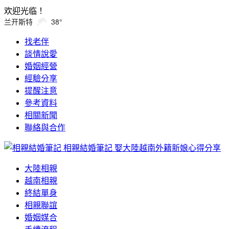
欢迎光临！
兰开斯特
38°
找老伴
談情說愛
婚姻經營
經驗分享
提醒注意
參考資料
相關新聞
聯絡與合作
相親結婚筆記
娶大陸越南外籍新娘心得分享
大陸相親
越南相親
終結單身
相親聯誼
婚姻媒合