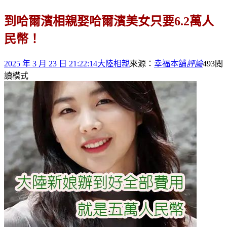
到哈爾濱相親娶哈爾濱美女只要6.2萬人
民幣！
2025 年 3 月 23 日 21:22:14
大陸相親
來源：
幸福本舖
評論
493
閱
讀模式