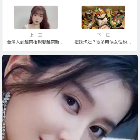
上一篇
下一篇
台灣人到越南相親娶越南新娘必需面對的事實真相(三)：可以娶到年輕未婚漂亮越南新娘嗎？
把妹泡妞？很多時候女性約會只爲「吃免錢大餐」！