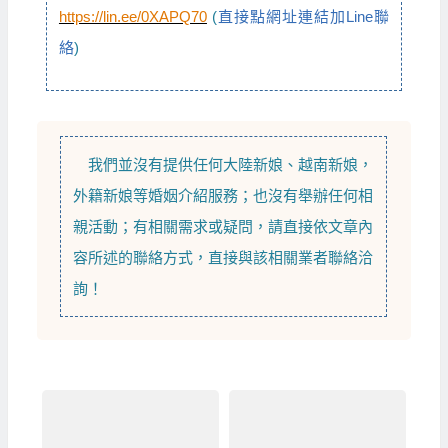
https://lin.ee/0XAPQ70
(
直接點網址連結加Line聯
絡
)
我們並沒有提供任何
大陸新娘
、
越南新娘
，
外籍新娘
等
婚姻介紹
服務；也沒有舉辦任何相
親活動；有相關需求或疑問，請直接依文章內
容所述的聯絡方式，直接與該相關業者聯絡洽
詢！