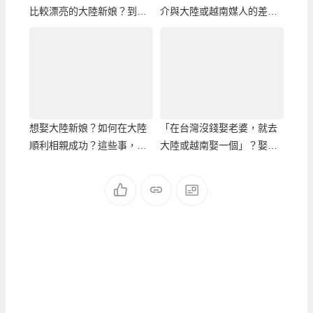
比較漂亮的大陸新娘？到哈
介與大陸或越南媒人的差別
爾濱比較容易！
解析
想娶大陸新娘？如何在大陸
「在台灣沒錢娶老婆，就去
順利相親成功？這些事，必
大陸或越南娶一個」？娶大
需知道…
陸或越南實際花費的真相！