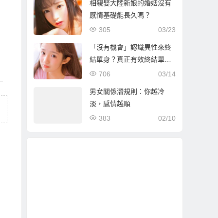
相親娶大陸新娘的婚姻沒有
感情基礎能長久嗎？
305
03/23
「沒有機會」認識異性來終
結單身？真正有效終結單身
的方式是…
706
03/14
—
男女關係潛規則：你越冷
淡，感情越順
383
02/10