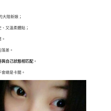
婚的大陸新娘；
史、又溫柔體貼；
整。
的落差。
待與自己狀態相匹配
。
不會總是卡關。