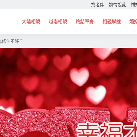
找老伴
談情說愛
婚
大陸相親
越南相親
終結單身
相親聯誼
婚
為條件不好？