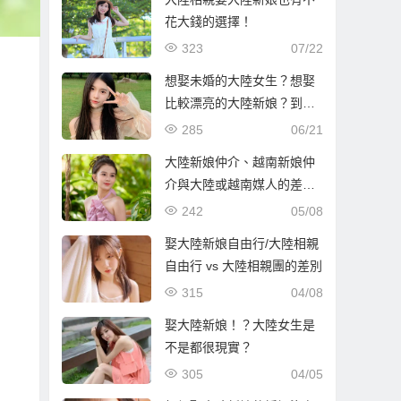
花大錢的選擇！
323
07/22
想娶未婚的大陸女生？想娶
比較漂亮的大陸新娘？到哈
爾濱比較容易！
285
06/21
大陸新娘仲介、越南新娘仲
介與大陸或越南媒人的差別
解析
242
05/08
娶大陸新娘自由行/大陸相親
自由行 vs 大陸相親團的差別
315
04/08
娶大陸新娘！？大陸女生是
不是都很現實？
305
04/05