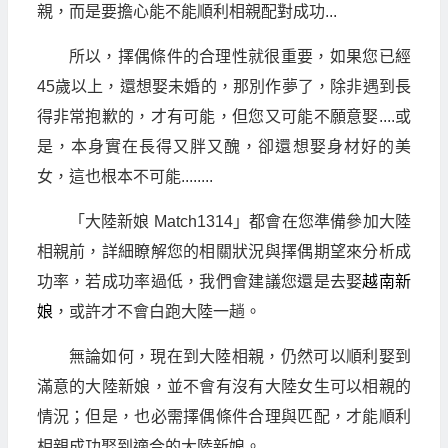
親，而是要擔心能不能順利相親配對成功...
所以，擇偶條件的合理性就很重要，如果您已經
45歲以上，還想娶未婚的，那別作夢了，除非遇到長
得非常抱歉的，才有可能，但您又可能不願意娶....或
是，本身實在長得又胖又醜，卻還想娶身材好的美
女，這也根本不可能........
「大陸新娘 Match1314」都會在您準備參加大陸
相親前，詳細瞭解您的相關狀況與擇偶期望來分析成
功率，若成功率過低，我們會建議您還是去娶
越南新
娘
，或許才不會白跑大陸一趟。
無論如何，現在到大陸相親，仍然可以順利娶到
滿意的大陸新娘，並不會有沒有大陸女生可以相親的
情況；但是，也必需擇偶條件合理與匹配，才能順利
相親成功娶到適合的大陸新娘。