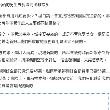
出頭的男生去娶還高出非常多！
全部費用到底要多少？坦白講，會直接跟您講個固定金額的，那
怎可能不管什麼人去娶都同樣價格？
定的，不管您幾歲、然後娶幾歲的，或是不管您娶美女、還是長
越南新娘...我們所收取的服務費用是固定不變的。
方式等，是因人而異，現場商談的，所以會使得越南新娘辦到好
的相關狀況，與擇偶期望等來評估一個金額範圍，來讓您參考。
好全部花費只要45萬、越南新娘辦到好全部費用只要55萬...
話術；實際上，事前根本都不知道您會娶誰，我們只能確定我們
花費是會有所變動的！