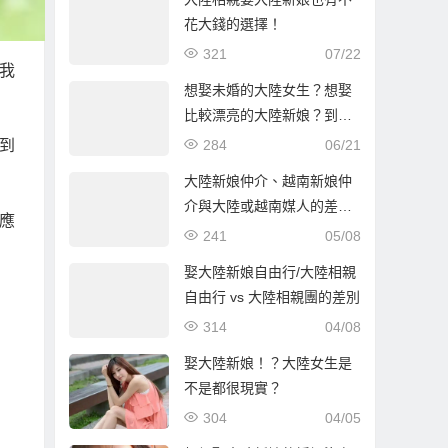
花大錢的選擇！
321
07/22
我
想娶未婚的大陸女生？想娶
比較漂亮的大陸新娘？到哈
爾濱比較容易！
284
06/21
到
大陸新娘仲介、越南新娘仲
介與大陸或越南媒人的差別
應
解析
241
05/08
娶大陸新娘自由行/大陸相親
自由行 vs 大陸相親團的差別
314
04/08
娶大陸新娘！？大陸女生是
不是都很現實？
304
04/05