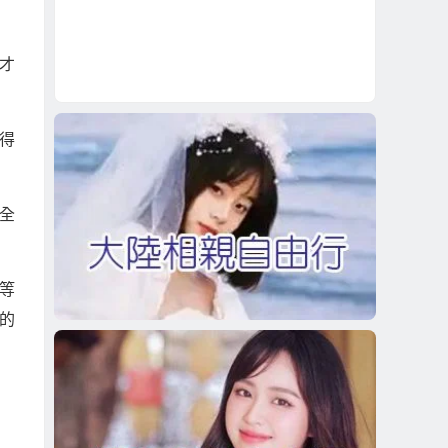
才
得
全
.等
的