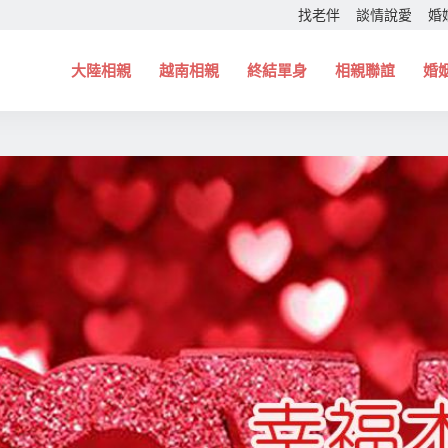
找老伴
談情說愛
婚
大陸相親
越南相親
終結單身
相親聯誼
婚