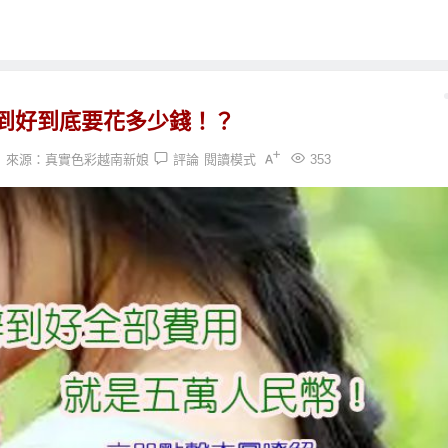
到好到底要花多少錢！？
來源：
真實色彩越南新娘
評論
閱讀模式
353