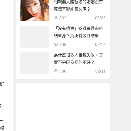
相親娶大陸新娘的婚姻沒有
感情基礎能長久嗎？
302
03/23
「沒有機會」認識異性來終
結單身？真正有效終結單身
的方式是…
706
03/14
為什麼很多人相親失敗，其
實不是因為條件不好？
386
02/11
好
；
..
越