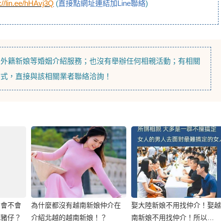
://lin.ee/hHAvj3Q
(
直接點網址連結加Line聯絡
)
，
外籍新娘
等
婚姻介紹
服務；也沒有舉辦任何相親活動；有相關
方式，直接與該相關業者聯絡洽詢！
？會不會
為什麼都沒有越南新娘仲介在
娶大陸新娘不用找仲介！娶越
成豬仔？
介紹北越的越南新娘！？
南新娘不用找仲介！所以…