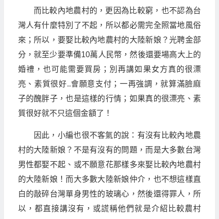
而比較內地農村的，更因為比較窮，也不認為台
灣人有什麼特別了不起，所以都必需完全照當地風俗
來；所以，要娶比較內地農村的大陸新娘？光聘金部
分，就至少要準備10萬人民幣，然後還要場高大上的
婚禮，也可能需要買房；別再講如果女方真的很漂
亮、素質很好..會願意支付；一再強調，就算滿臉麻
子的醜胖子，也是這樣的行情；如果真的很漂亮、素
質很好就不只這個金額了！
因此，小編也很不客氣的說：有沒有比較內地農
村的大陸新娘？不是有沒有的問題，而是大多數台灣
男性都娶不起、或不願意花那樣多來娶比較內地農村
的大陸新娘！而大多數大陸新娘仲介，也不想這樣直
白的敲碎台灣單身男性的玻璃心，然後還得罪人，所
以，都直接講沒有，或謊稱他們就是介紹比較農村