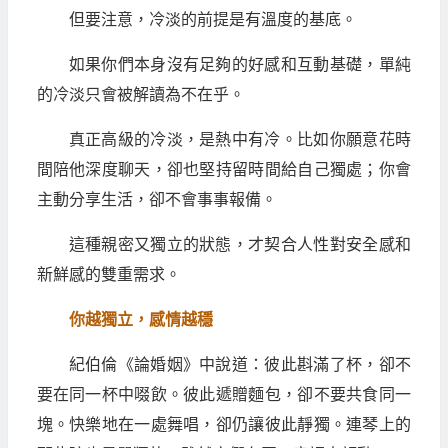
但要注意，冷淡的前提是有溫度的基底。
如果你們本身沒有足夠的好感和互動基礎，單純
的冷淡只會被解讀為不在乎。
真正高級的冷淡，是熱中有冷。比如你願意花時
間陪他深度聊天，卻也堅持留時間給自己獨處；你會
主動分享生活，卻不會事事報備。
這種親密又獨立的狀態，才契合人性對安全感和
新鮮感的雙重需求。
你越獨立，感情越穩
紀伯倫《論婚姻》中說道：彼此斟滿了杯，卻不
要在同一杯中啜飲。彼此遞贈麵包，卻不要共食同一
塊。快樂地在一處舞唱，卻仍讓彼此靜獨。連琴上的