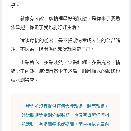
乎。
就像有人說：感情裡最好的狀態，是你來了我熱
烈歡迎，你走了我也能好好生活。
冷淡背後的從容，是不把感情當成人生的全部賭
注，不因為一段關係的起伏就否定自己。
少點執念，多點淡然，少點糾纏，多點寬容，情
緒少了內耗，感情自然少了矛盾，順風順水的狀態也
就水到渠成。
我們並沒有提供任何
大陸新娘
、
越南新娘
，
外籍新娘
等
婚姻介紹
服務；也沒有舉辦任何相
親活動；有相關需求或疑問，請直接依文章內