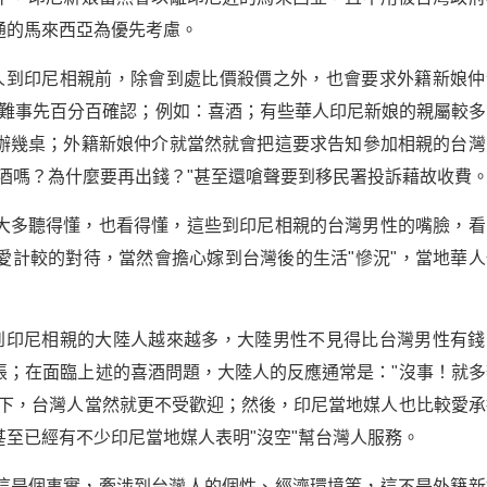
通的馬來西亞為優先考慮。
人到印尼相親前，除會到處比價殺價之外，也會要求外籍新娘仲
，很難事先百分百確認；例如：喜酒；有些華人印尼新娘的親屬較多
辦幾桌；外籍新娘仲介就當然就會把這要求告知參加相親的台灣
酒嗎？為什麼要再出錢？"甚至還嗆聲要到移民署投訴藉故收費
大多聽得懂，也看得懂，這些到印尼相親的台灣男性的嘴臉，看
愛計較的對待，當然會擔心嫁到台灣後的生活"慘況"，當地華人
到印尼相親的大陸人越來越多，大陸男性不見得比台灣男性有錢
帳；在面臨上述的喜酒問題，大陸人的反應通常是："沒事！就多
較下，台灣人當然就更不受歡迎；然後，印尼當地媒人也比較愛承
至已經有不少印尼當地媒人表明"沒空"幫台灣人服務。
這是個事實，牽涉到台灣人的個性、經濟環境等，這不是外籍新