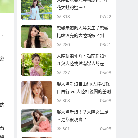
花大錢的選擇！
313
07/22
想娶未婚的大陸女生？想娶
比較漂亮的大陸新娘？到哈
，
爾濱比較容易！
280
06/21
大陸新娘仲介、越南新娘仲
為
介與大陸或越南媒人的差別
解析
237
05/08
娶大陸新娘自由行/大陸相親
自由行 vs 大陸相親團的差別
308
04/08
的
娶大陸新娘！？大陸女生是
不是都很現實？
台
301
04/05
機