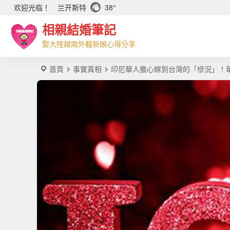
兰开斯特
38°
欢迎光临！
相親結婚筆記
娶大陸越南外籍新娘心得分享
首頁
事實真相
印尼華人擔心嫁到台灣的「慘況」！