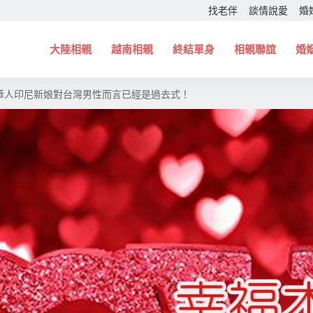
找老伴
談情說愛
婚
大陸相親
越南相親
終結單身
相親聯誼
婚
華人印尼新娘對台灣男性而言已經是過去式！