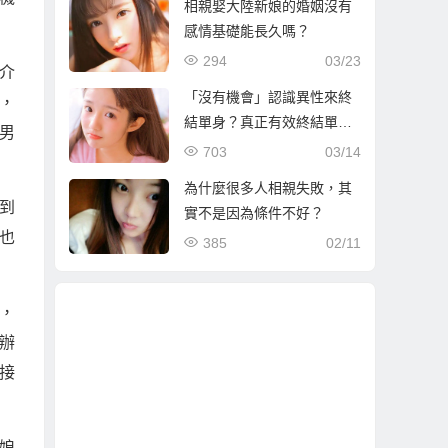
相親娶大陸新娘的婚姻沒有
感情基礎能長久嗎？
294
03/23
介
「沒有機會」認識異性來終
，
結單身？真正有效終結單身
男
的方式是…
703
03/14
。
為什麼很多人相親失敗，其
到
實不是因為條件不好？
也
385
02/11
，
辦
接
娘