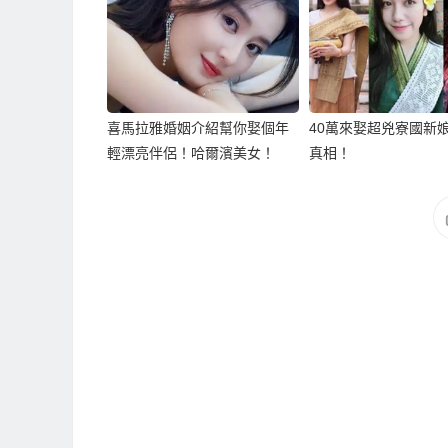
喜馬拉雅婚姻介紹幫你娶個年
40萬來娶超兇寮國新
輕漂亮伴侶！哈爾濱美女！
真相！