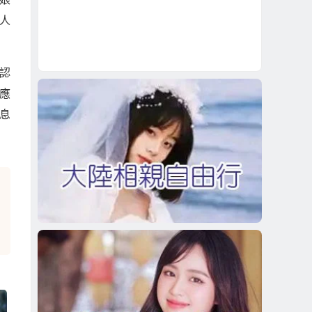
人
認
應
息