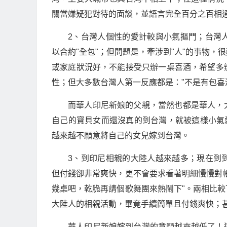
關當嫌疑犯對待的面談，並語言完全百分之百相
2、台灣人個性的愛計較與小氣摳門；台灣
以合約"全包"；但問題是，牽涉到"人"的事物
或家庭狀況好，不能接受只辦一桌喜酒，希望多
性；但大多數台灣人第一反應都是："不是有包喜
而華人印尼新娘的父親，當然也都是華人，
自己的寶貝女而還沒真的到台灣，就被這樣小氣
越來越不願意將自己的女兒嫁到台灣。
3、到印尼相親的大陸人越來越多；現在到
但付錢卻非常爽快，更不會要求看著明細慢慢對
幾桌吧，乾脆再請個歌舞團來熱鬧下"。兩相比
大陸人的相親活動，畢竟手續簡單且付錢爽快；甚
華人印尼新娘嫁到台灣的意願越來越低了！