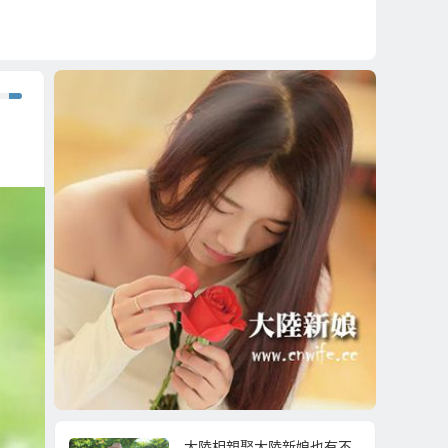
！
大陸相親娶大陸新娘也有不