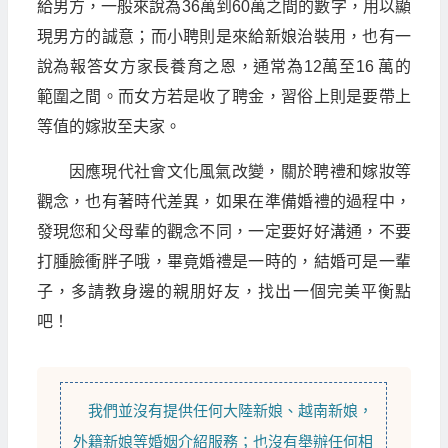
給男方，一般來說為36萬到60萬之間的數字，用以顯
現男方的誠意；而小聘則是來給新娘治裝用，也有一
說為報答女方家長養育之恩，通常為12萬至16 萬的
範圍之間。而女方若是收了聘金，習俗上則是要帶上
等值的嫁妝至夫家。
因應現代社會文化風氣改變，關於聘禮和嫁妝等
觀念，也有著時代差異，如果在準備婚禮的過程中，
發現您和父母輩的觀念不同，一定要好好溝通，不要
打腫臉衝胖子哦，畢竟婚禮是一時的，結婚可是一輩
子，多請教身邊的親朋好友，找出一個完美平衡點
吧！
我們並沒有提供任何
大陸新娘
、
越南新娘
，
外籍新娘
等
婚姻介紹
服務；也沒有舉辦任何相