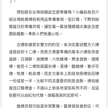
了。
想知道在台灣結婚該怎麼準備嗎？小編就為您介
紹台灣結婚禮俗和用品準備事項，從訂婚、下聘到結
婚當日的準備流程，讓您看一篇就懂婚姻大事該怎麼
開始籌劃，準新人們免擔心啦。
古禮依據男女雙方的約定，來決定要送雙方六禮
或是送到十二禮。而男方需要準備的基本六禮依序是
盒餅、日頭餅、炮燭禮、六色糖禮、聘金首飾、頭尾
禮，進而十二禮則是囍米禮、酒禮、麵線禮、春仔花
禮、牲禮、乾貨禮。而女方基本上則是依照禮俗回禮
一份或是一半，比較不同且重要的則是金飾、禮俗植
栽及訂婚禮盒。不過以上依各地習俗有所不同，且這
些都可以由紅包代替，端看兩家約定即可。
婚禮流程可說是非常繁雜，要將習俗做到位，可