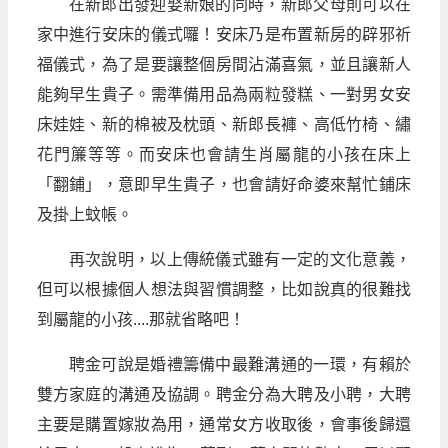
在新郎出發迎娶新娘的同時，新郎父母則可以在
家中進行安床的儀式囉！安床乃是布置新房的辟邪祈
福儀式，為了是要讓整個房間沾滿喜氣，並且讓新人
能夠早生貴子。需準備用品為兩粒發糕、一對男女安
床娃娃、新的棉被及枕頭、新郎長褲、高低竹椅、繡
花門簾等等。而安床也會請生肖屬龍的小孩在床上
「翻鋪」，意即早生貴子，也會請好命婆來幫忙鋪床
及掛上蚊帳。
再次說明，以上傳統儀式雖有一定的文化意義，
但可以根據個人想法與習慣調整，比如說真的很難找
到屬龍的小孩....那就省略吧！
聘金可說是婚禮籌備中最難溝通的一環，有賴於
雙方家庭的溝通及協調。聘金分為大聘及小聘，大聘
主要是購置嫁妝為用，通常女方收取後，會事後歸還