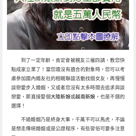
到了一定年齡，肯定會被親友三催四請，教您快
點成家立業了！當您還沒有適合的對象時，您可以考
慮參加國內婚友社的相親聯誼活動找個女友，再慢慢
談戀愛步入婚姻，又或者您沒有太多時間去追求與談
戀愛，那直接娶個
大陸新娘
或
越南新娘
，也是不錯的
選擇！
不過婚姻乃是終身大事，千萬不可以馬虎，不論
是想走傳統婚姻或是公證程序，有些習俗可要多注意