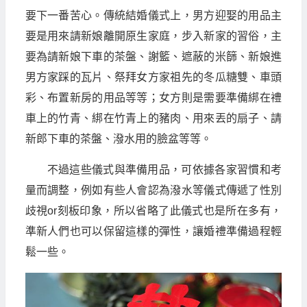
要下一番苦心。傳統結婚儀式上，男方迎娶的用品主
要是用來請新娘離開原生家庭，步入新家的習俗，主
要為請新娘下車的茶盤、謝籃、遮蔽的米篩、新娘進
男方家踩的瓦片、祭拜女方家祖先的冬瓜糖雙、車頭
彩、布置新房的用品等等；女方則是需要準備綁在禮
車上的竹青、綁在竹青上的豬肉、用來丟的扇子、請
新郎下車的茶盤、潑水用的臉盆等等。
不過這些儀式與準備用品，可依據各家習慣和考
量而調整，例如有些人會認為潑水等儀式傳遞了性別
歧視or刻板印象，所以省略了此儀式也是所在多有，
準新人們也可以保留這樣的彈性，讓婚禮準備過程輕
鬆一些。