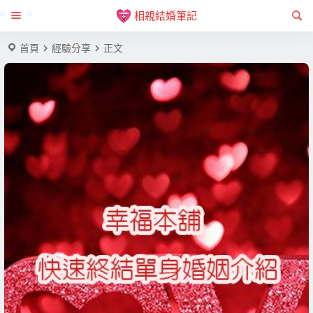
相親結婚筆記
首頁
經驗分享
正文