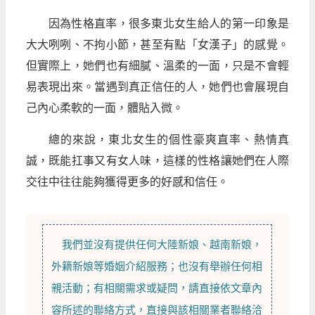
因為性格直率，很多東北女生給人的第一印象是
大大咧咧、不拘小節，甚至有點「女漢子」的感覺。
但實際上，她們也有細膩、溫柔的一面，只是不會輕
易表現出來。當遇到真正信任的人，她們也會展現自
己內心柔軟的一面，體貼入微。
總的來說，東北女生的個性豪爽直率、熱情真
誠，既能扛事又有女人味，這樣的性格讓她們在人際
交往中往往能夠獲得更多的好感和信任。
我們並沒有提供任何
大陸新娘
、
越南新娘
，
外籍新娘
等
婚姻介紹
服務；也沒有舉辦任何相
親活動；有相關需求或疑問，請直接依文章內
容所述的聯絡方式，直接與該相關業者聯絡洽