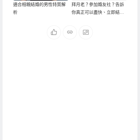
適合相親結婚的男性特質解
拜月老？參加婚友社？告訴
析
你真正可以盡快、立即結婚
的方式！