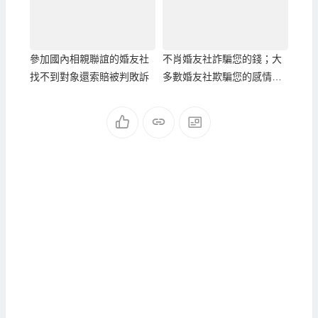
參加國內相親聯誼的婚友社
不肖婚友社詐騙您的錢；大
找不到對象還索賠被判敗訴
多數婚友社欺騙您的感情與
時間！