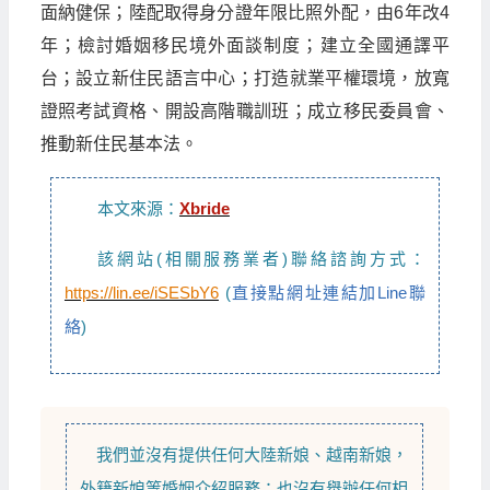
面納健保；陸配取得身分證年限比照外配，由6年改4
年；檢討婚姻移民境外面談制度；建立全國通譯平
台；設立新住民語言中心；打造就業平權環境，放寬
證照考試資格、開設高階職訓班；成立移民委員會、
推動新住民基本法。
本文來源：
Xbride
該網站(相關服務業者)聯絡諮詢方式：
https://lin.ee/iSESbY6
(
直接點網址連結加Line聯
絡
)
我們並沒有提供任何
大陸新娘
、
越南新娘
，
外籍新娘
等
婚姻介紹
服務；也沒有舉辦任何相