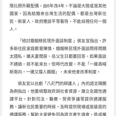
限比照外籍配偶，由6年改4年。不論是大陸或是其他
國家，因為結婚來台灣生活的配偶，都是台灣新住
民、新家人，政府應該平等看待，不能歧視任何一個
人。
「檢討婚姻移民境外面談制度 」侯友宜指出，許
多新住民家庭都曾陳情，婚姻移民境外面談問得問題
太隱私，連夫妻閨房、岳父生日都要回答，如果面談
不通過，就不能來台。但時代改變，不能「一邊高喊
新南向，一邊又擋人婚姻」，未來他會改革制度。
侯友宜以台劇「八尺門的辯護人 」內的語言隔閡
為例指出，他要統整政府與社會資源，建立全國性通
譯平台，針對司法、醫療、勞資爭議等提供通譯服
務。讓新住民需要的時候，及時提供現場或是遠距的
通譯服務，幫助大家避免因為語言產生誤會，造成權