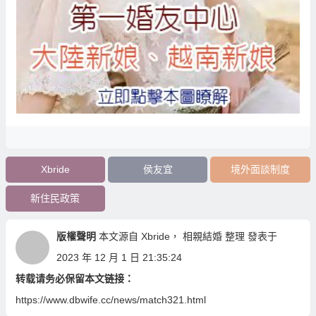
Xbride
侯友宜
境外面談制度
新住民政策
版權聲明
本文源自
Xbride
，
相親結婚
整理 發表于
2023 年 12 月 1 日 21:35:24
转载请务必保留本文链接：
https://www.dbwife.cc/news/match321.html